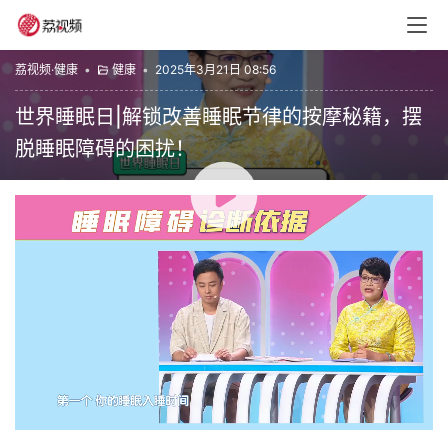
荔视频·健康
•
健康
•
2025年3月21日 08:56
世界睡眠日|解锁改善睡眠节律的按摩秘籍，摆
脱睡眠障碍的困扰！
00:00 / 03:50
3月21日是第25个世界睡眠日，今年世界睡眠日的主题为
“健康睡眠，优先之选”，旨在呼吁全球关注睡眠健康。那你
睡得还好吗？如何科学应对失眠？如何调整紊乱的睡眠节
律？教你一套改善睡眠节律穴位按摩法，不让失眠打扰你！
赞
(0)