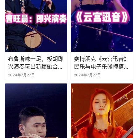
布鲁斯味十足，板胡即
赛博朋克《云宫迅音》
兴演奏玩出新颖融合#
民乐与电子乐碰撞擦出
国乐大典 #
全新火花#国乐大典 #
2024年7月27日
2024年7月27日