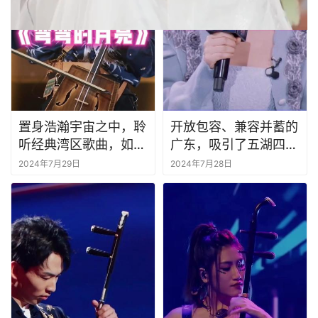
置身浩瀚宇宙之中，聆
开放包容、兼容并蓄的
听经典湾区歌曲，如梦
广东，吸引了五湖四海
如幻#国乐大典 #
的人才#国乐大典 #
2024年7月29日
2024年7月28日