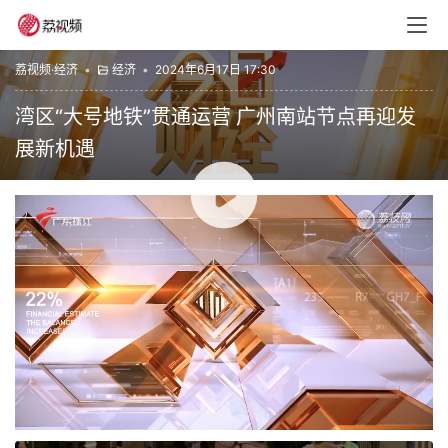
荔视频·经济
•
经济
•
2024年6月17日 17:30
湾区“大号地铁”贯通运营 广州南站节点再迎发
展新机遇
00:00 / 09:42
今日财经
财经
赞
(0)
生成海报
0