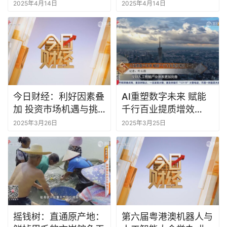
持续高质量发展
涨
2025年4月14日
2025年4月14日
今日财经：利好因素叠
AI重塑数字未来 赋能
加 投资市场机遇与挑
千行百业提质增效
战并存
（一）
2025年3月26日
2025年3月25日
摇钱树：直通原产地：
第六届粤港澳机器人与