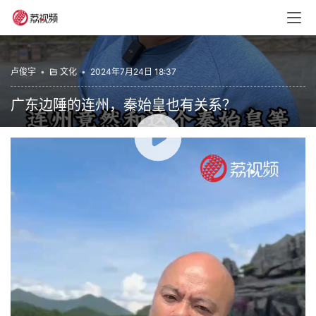
卢俊宇
•
文化
•
2024年7月24日 18:37
广东边陲的连州，秦始皇也有关系？
00:00 / 02:06
卢俊宇
粤语
连州
赞
(0)
生成海报
0