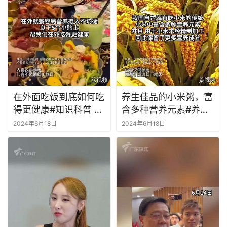
在外面吃饭到底如何吃
养生佳品的小米粥，富
得更健康#知识科普 #
含多种营养元素#养生
日常饮食小常识 #健康
#健康科普 #饮食 #知
2024年6月18日
2024年6月18日
科普 #饮食 #万万想不
识科普 #日常饮食小常
到
识