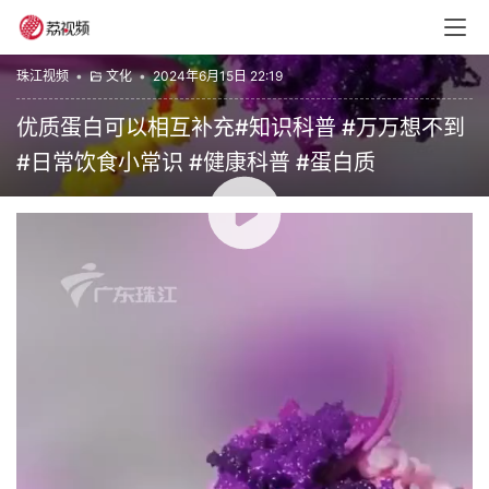
珠江视频
•
文化
•
2024年6月15日 22:19
优质蛋白可以相互补充#知识科普 #万万想不到
#日常饮食小常识 #健康科普 #蛋白质
00:00 / 00:13
珠江视频0
赞
(0)
生成海报
0