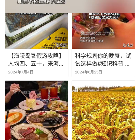
【海陵岛暑假游攻略】
科学规划你的晚餐，试
人均四、五十，来海陵
试这样做#知识科普 #
岛海鲜自购，能吃出什
日常饮食小常识 #健康
2024年7月4日
2024年6月25日
么感觉？#海陵岛旅游
科普 #晚餐 #科学饮食
攻略 #亲子游玩好去处
#白蒲市场 #吃海鲜大
餐 #海陵岛美食