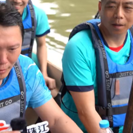
划你的晚餐，试试这样做
在外面吃饭到底如何吃得更健
科普 #日常饮食小常识 #
#知识科普 #日常饮食小常识 #
普 #晚餐 #科学饮食
健康科普 #饮食 #万万想不到
6月25日
2024年6月18日