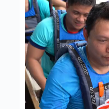
【海陵岛暑假游攻略】人均四、
科学规
五十，来海陵岛海鲜自购，能吃
#知识
出什么感觉？#海陵岛旅游攻略
健康科
2024年7月4日
2024年