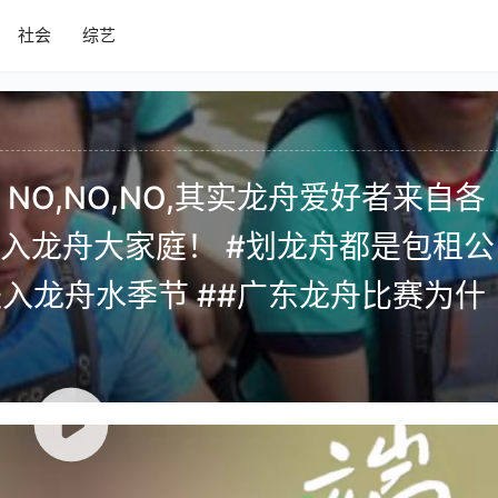
社会
综艺
NO,NO,NO,其实龙舟爱好者来自各
入龙舟大家庭！ #划龙舟都是包租公
将进入龙舟水季节 ##广东龙舟比赛为什