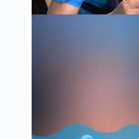
#亲子游玩好去处 #白蒲市场 #
吃海鲜大餐 #海陵岛美食
文化
文化