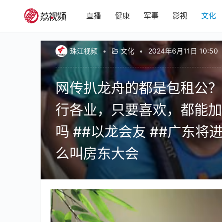
直播
健康
军事
影视
文化
珠江视频
•
文化
•
2024年6月11日 10:50
网传扒龙舟的都是包租公？ 
行各业，只要喜欢，都能加
吗 ##以龙会友 ##广东
么叫房东大会
00:00 / 00:34
珠江视频0