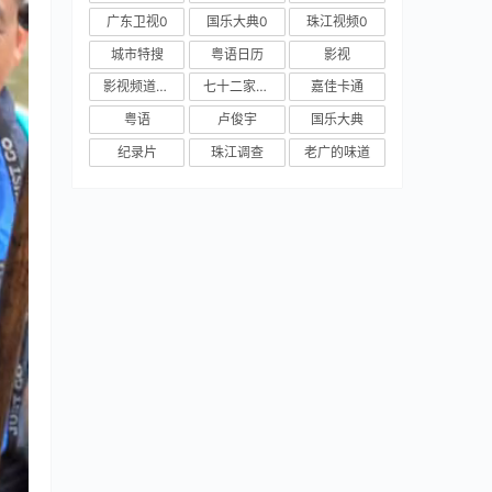
广东卫视0
国乐大典0
珠江视频0
城市特搜
粤语日历
影视
影视频道新媒体
七十二家房客
嘉佳卡通
粤语
卢俊宇
国乐大典
纪录片
珠江调查
老广的味道
康