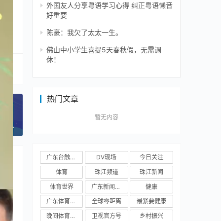
外国友人分享粤语学习心得 纠正粤语懒音
好重要
陈豪：我欠了太太一生。
佛山中小学生喜提5天春秋假，无需调
休！
热门文章
活动
暂无内容
一篇
广东台触电新闻
DV现场
今日关注
体育
珠江频道
珠江新闻
体育世界
广东新闻频道
健康
广东体育频道
全球零距离
最紧要健康
晚间体育新闻
卫视官方号
乡村振兴