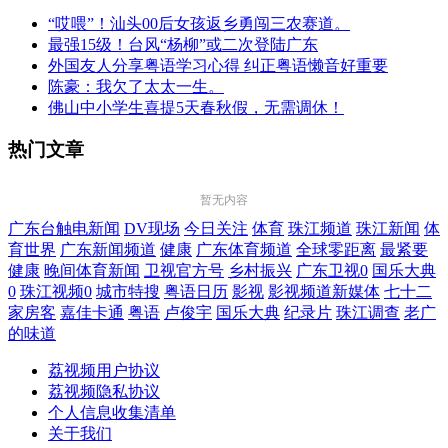
“哎喂”！汕头00后女孩返乡勇闯三农赛道。
最强15级！台风“杨柳”或二次登陆广东
外国友人分享粤语学习心得 纠正粤语懒音好重要
陈豪：我欠了太太一生。
佛山中小学生喜提5天春秋假，无需调休！
热门文章
暂无内容
广东台触电新闻
DV现场
今日关注
体育
珠江频道
珠江新闻
体
育世界
广东新闻频道
健康
广东体育频道
全球零距离
最紧要
健康
晚间体育新闻
卫视官方号
乡村振兴
广东卫视0
国乐大典
0
珠江视频0
城市特搜
粤语日历
影视
影视频道新媒体
七十二
家房客
嘉佳卡通
粤语
卢俊宇
国乐大典
纪录片
珠江调查
老广
的味道
荔视频用户协议
荔视频隐私协议
个人信息收集清单
关于我们