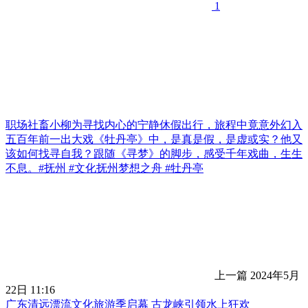
1
职场社畜小柳为寻找内心的宁静休假出行，旅程中竟意外幻入
五百年前一出大戏《牡丹亭》中，是真是假，是虚或实？他又
该如何找寻自我？跟随《寻梦》的脚步，感受千年戏曲，生生
不息。#抚州 #文化抚州梦想之舟 #牡丹亭
上一篇
2024年5月
22日 11:16
广东清远漂流文化旅游季启幕 古龙峡引领水上狂欢