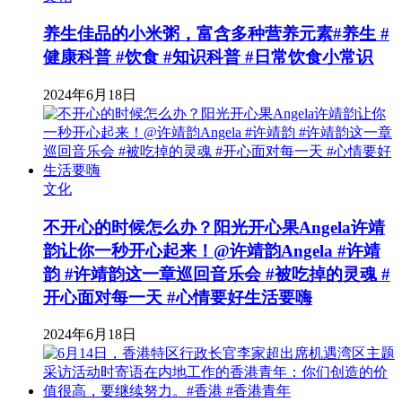
养生佳品的小米粥，富含多种营养元素#养生 #
健康科普 #饮食 #知识科普 #日常饮食小常识
2024年6月18日
文化
不开心的时候怎么办？阳光开心果Angela许靖
韵让你一秒开心起来！@许靖韵Angela #许靖
韵 #许靖韵这一章巡回音乐会 #被吃掉的灵魂 #
开心面对每一天 #心情要好生活要嗨
2024年6月18日