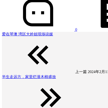
0
爱在琴澳 湾区大妗姐现场说媒
上一篇
2024年2月11
半生走远方，家里烂漫木棉盛放