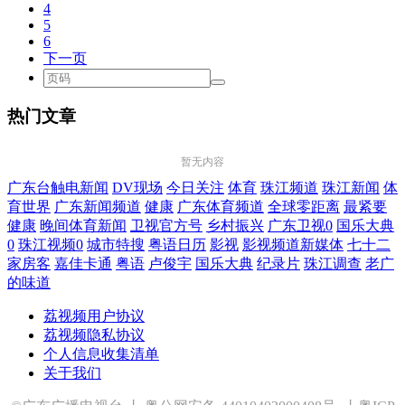
4
5
6
下一页
热门文章
暂无内容
广东台触电新闻
DV现场
今日关注
体育
珠江频道
珠江新闻
体
育世界
广东新闻频道
健康
广东体育频道
全球零距离
最紧要
健康
晚间体育新闻
卫视官方号
乡村振兴
广东卫视0
国乐大典
0
珠江视频0
城市特搜
粤语日历
影视
影视频道新媒体
七十二
家房客
嘉佳卡通
粤语
卢俊宇
国乐大典
纪录片
珠江调查
老广
的味道
荔视频用户协议
荔视频隐私协议
个人信息收集清单
关于我们