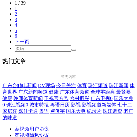
1 / 39
1
2
3
4
5
6
下一页
热门文章
暂无内容
广东台触电新闻
DV现场
今日关注
体育
珠江频道
珠江新闻
体
育世界
广东新闻频道
健康
广东体育频道
全球零距离
最紧要
健康
晚间体育新闻
卫视官方号
乡村振兴
广东卫视0
国乐大典
0
珠江视频0
城市特搜
粤语日历
影视
影视频道新媒体
七十二
家房客
嘉佳卡通
粤语
卢俊宇
国乐大典
纪录片
珠江调查
老广
的味道
荔视频用户协议
荔视频隐私协议